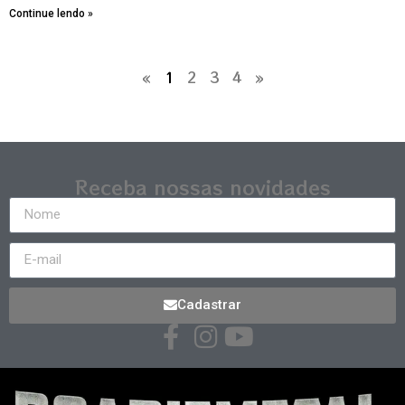
Continue lendo »
«
1
2
3
4
»
Receba nossas novidades
Cadastrar