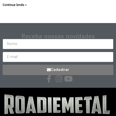
Continue lendo »
Receba nossas novidades
Cadastrar