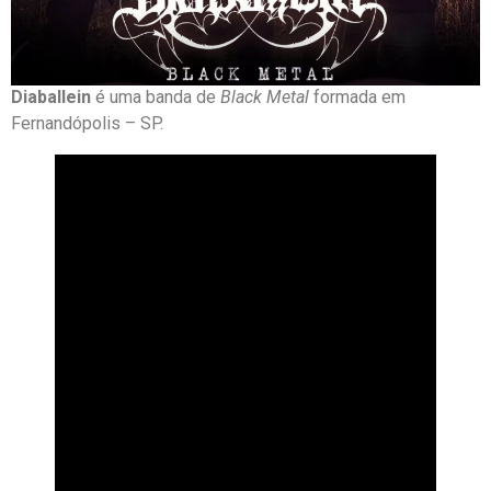
Diaballein
é uma banda de
Black Metal
formada em
Fernandópolis – SP.