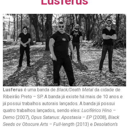
Lusferus
Lusferus
é uma banda de
Black/Death Metal
da cidade de
Ribeirão Preto – SP. A banda já existe há mais de 10 anos e
já possui trabalhos autorais lançados. A banda já possui
quatro trabalhos lançados, sendo eles:
Luciférico Hino –
Demo
(2007),
Opus Satanus: Apostasia – EP
(2008),
Black
Seeds ov Obscure Arts – Full-length
(2013) e
Desolation’s