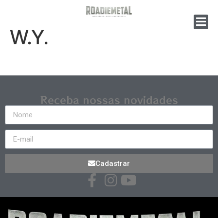
W.Y.
Receba nossas novidades
Cadastrar