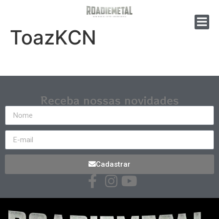
ToazKCN
Receba nossas novidades
Cadastrar