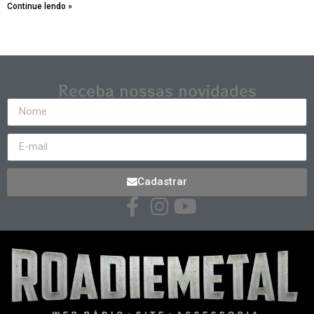
Continue lendo »
Receba nossas novidades
Cadastrar