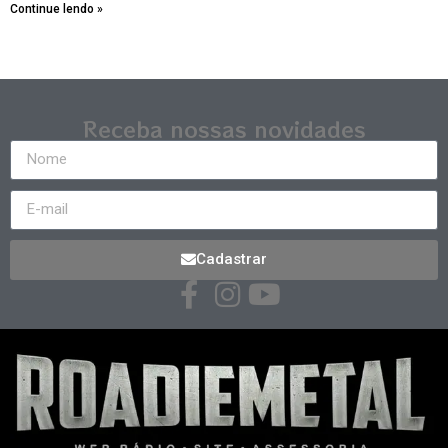
Continue lendo »
Receba nossas novidades
Cadastrar