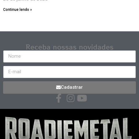
Continue lendo »
Receba nossas novidades
Cadastrar