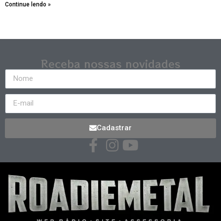
Continue lendo »
Receba nossas novidades
Cadastrar