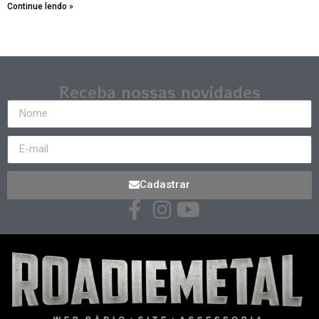
Continue lendo »
Receba nossas novidades
Cadastrar