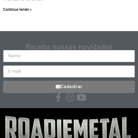
Continue lendo »
Receba nossas novidades
Cadastrar