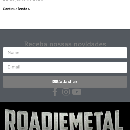
Continue lendo »
Receba nossas novidades
Cadastrar