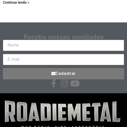
Continue lendo »
Receba nossas novidades
Cadastrar