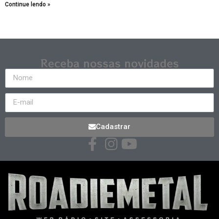
Continue lendo »
Receba nossas novidades
Cadastrar