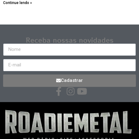
Continue lendo »
Receba nossas novidades
Cadastrar