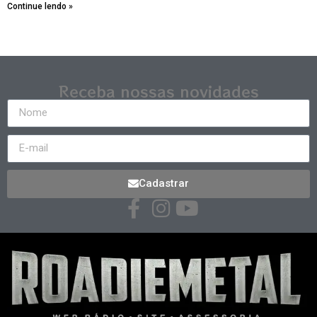
Continue lendo »
Receba nossas novidades
Cadastrar