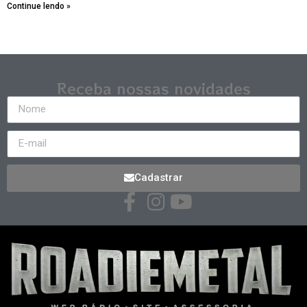
Continue lendo »
Receba nossas novidades
Cadastrar