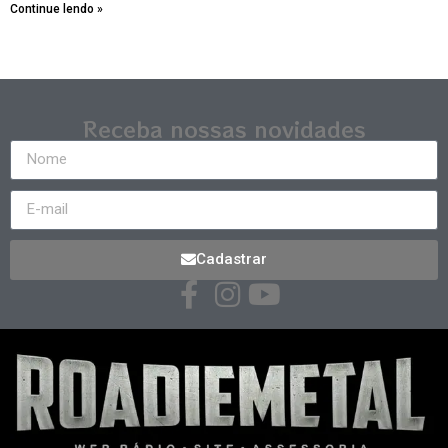
Continue lendo »
Receba nossas novidades
Cadastrar