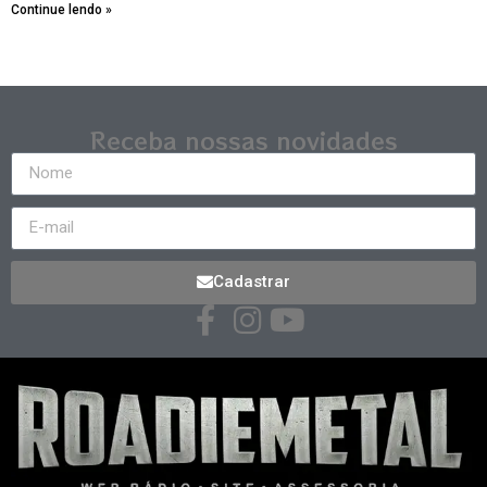
Continue lendo »
Receba nossas novidades
Cadastrar