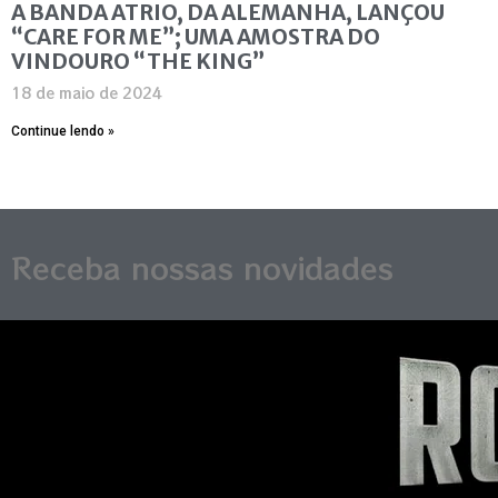
A BANDA ATRIO, DA ALEMANHA, LANÇOU
“CARE FOR ME”; UMA AMOSTRA DO
VINDOURO “THE KING”
18 de maio de 2024
Continue lendo »
Receba nossas novidades