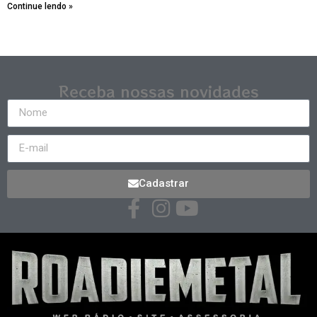
Continue lendo »
Receba nossas novidades
Cadastrar