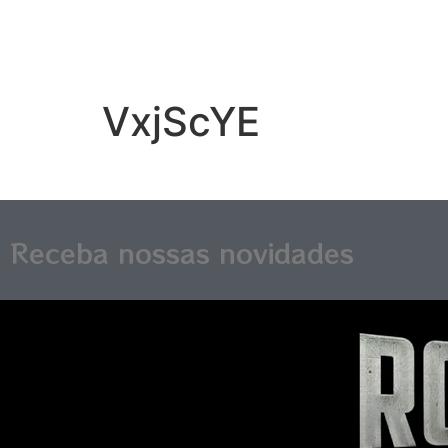
VxjScYE
Receba nossas novidades