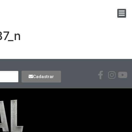
37_n
Cadastrar