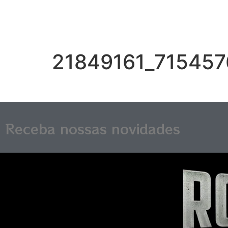
21849161_71545
Receba nossas novidades