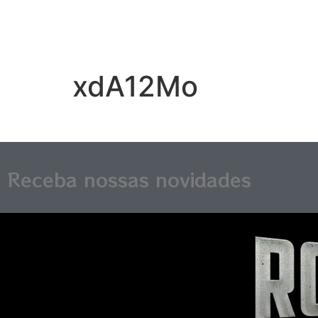
xdA12Mo
Receba nossas novidades