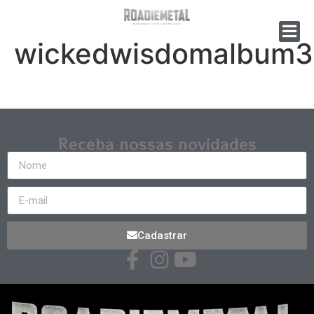
wickedwisdomalbum3
Receba nossas novidades
Cadastrar