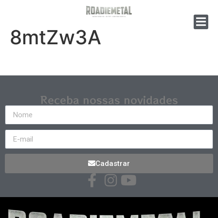
8mtZw3A
Receba nossas novidades
Cadastrar