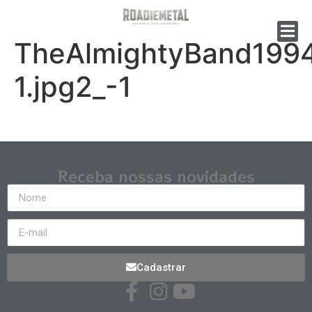
TheAlmightyBand199
1.jpg2_-1
Receba nossas novidades
Cadastrar