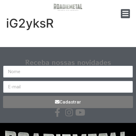
iG2yksR
Receba nossas novidades
Cadastrar