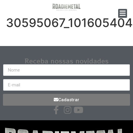
30595067_10160540
Receba nossas novidades
Cadastrar