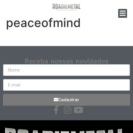
peaceofmind
Receba nossas novidades
Cadastrar