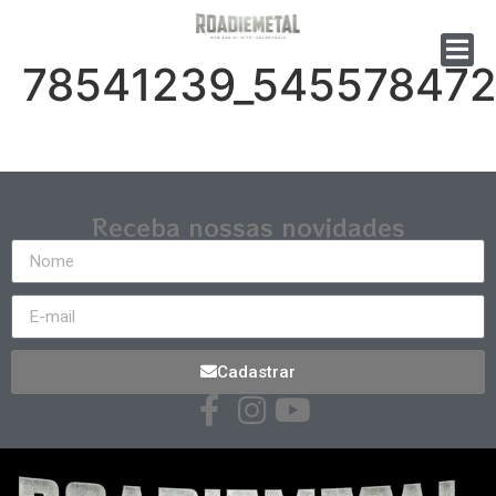
78541239_54557847
Receba nossas novidades
Cadastrar