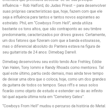
influência – Rob Halford, do Judas Priest – para desenvolver
suas próprias características que, hoje, fazem com que ele
seja a influência para tantos e tantos novos aspirantes ao
estrelato. Phil, em “Cowboys From Hell”, ainda utiliza
bastante os tons altos, que são contraponto ao seu timbre
predominante, caracterizados por drives graves. Certamente,
um dos fatores que fizeram com que a banda estourasse,
mas o diferencial absoluto do Pantera estava na figura de
seu guitarrista de 24 anos: Dimebag Darrell.
Dimebag desenvolveu seu estilo tendo Ace Frehley, Eddie
Van Halen, Tony Iommi e Randy Rhoads como mentores. Tal
qual este último, partiu cedo demais, mas ainda teve tempo
de deixar uma obra que o coloca, hoje, como um dos grandes
da guitarra de todos os tempos. Seus riffs e seus solos
ficarão como objeto de estudo e estender-se-ão ao infinito
tal qual aquela última nota em “Cemetery Gates”.
“Cowboys From Hell” mudou o percurso da história do Metal.