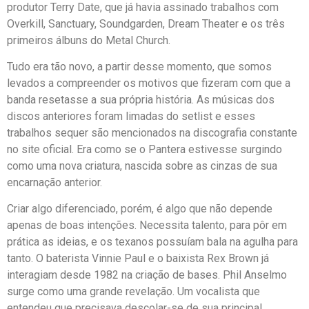
produtor Terry Date, que já havia assinado trabalhos com
Overkill, Sanctuary, Soundgarden, Dream Theater e os três
primeiros álbuns do Metal Church.
Tudo era tão novo, a partir desse momento, que somos
levados a compreender os motivos que fizeram com que a
banda resetasse a sua própria história. As músicas dos
discos anteriores foram limadas do setlist e esses
trabalhos sequer são mencionados na discografia constante
no site oficial. Era como se o Pantera estivesse surgindo
como uma nova criatura, nascida sobre as cinzas de sua
encarnação anterior.
Criar algo diferenciado, porém, é algo que não depende
apenas de boas intenções. Necessita talento, para pôr em
prática as ideias, e os texanos possuíam bala na agulha para
tanto. O baterista Vinnie Paul e o baixista Rex Brown já
interagiam desde 1982 na criação de bases. Phil Anselmo
surge como uma grande revelação. Um vocalista que
entendeu que precisava descolar-se de sua principal