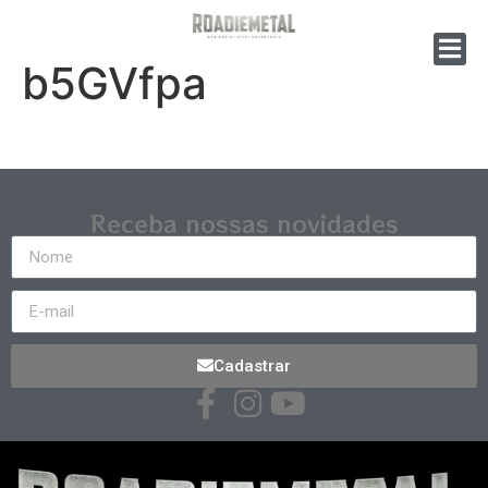
b5GVfpa
Receba nossas novidades
Cadastrar