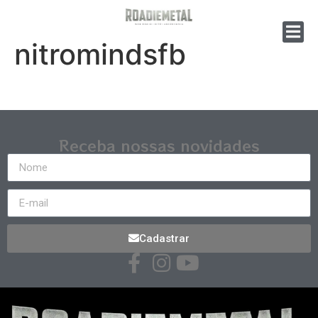
nitromindsfb
Receba nossas novidades
Cadastrar