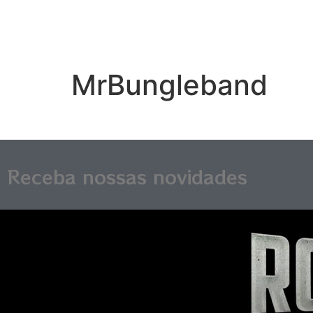
MrBungleband
Receba nossas novidades