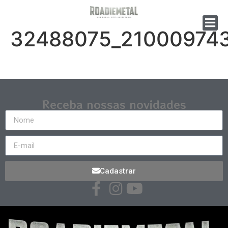
32488075_21000974
Receba nossas novidades
Cadastrar