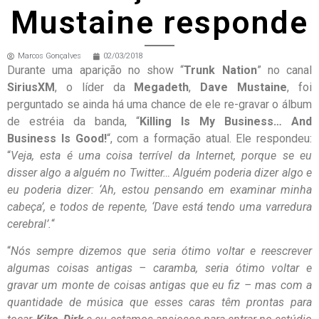
Mustaine responde
Marcos Gonçalves
02/03/2018
Durante uma aparição no show “
Trunk Nation
” no canal
SiriusXM
, o líder da
Megadeth
,
Dave Mustaine
, foi
perguntado se ainda há uma chance de ele re-gravar o álbum
de estréia da banda, “
Killing Is My Business… And
Business Is Good!
“, com a formação atual. Ele respondeu:
“
Veja, esta é uma coisa terrível da Internet, porque se eu
disser algo a alguém no Twitter… Alguém poderia dizer algo e
eu poderia dizer: ‘Ah, estou pensando em examinar minha
cabeça’, e todos de repente, ‘Dave está tendo uma varredura
cerebral’.
“
“
Nós sempre dizemos que seria ótimo voltar e reescrever
algumas coisas antigas – caramba, seria ótimo voltar e
gravar um monte de coisas antigas que eu fiz – mas com a
quantidade de música que esses caras têm prontas para