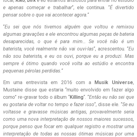
tocar,
Kiko
,
Dirk
e eu estamos ansiosos para entrar no estúdio
e apenas começar e trabalhar
“, ele continua. “
É divertido
pensar sobre o que vai acontecer agora.
“
“
Eu sei que nós tivemos alguém que voltou e remixou
algumas gravações e ele encontrou algumas peças de bateria
desaparecidas, o que é para mim… Se você não é um
baterista, você realmente não vai ouvi-las
“, acrescentou. “
Eu
não sou baterista, e eu os ouvi, porque eu a produzi. Mas
sempre é ótimo quando você volta ao estúdio e encontra
pequenas pérolas perdidas.
“
Em uma entrevista em 2016 com a
Musik Universe
,
Mustaine disse que estaria “muito envolvido em fazer algo
como” re-gravar todo o álbum “
Killing
“. “
Então eu não sei que
eu gostaria de voltar no tempo e fazer isso
“, disse ele. “
Se eu
voltasse e gravasse músicas antigas, provavelmente seria
como uma nova interpretação de nossos maiores sucessos,
porque penso que focar em qualquer registro e mostrar uma
interpretação de todas as nossas ótimas músicas por uma