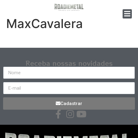
MaxCavalera
Receba nossas novidades
Cadastrar