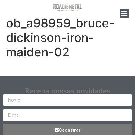
ob_a98959_bruce-
dickinson-iron-
maiden-02
Receba nossas novidades
Cadastrar