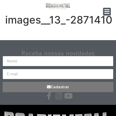
images__13_-2871410
Receba nossas novidades
Cadastrar