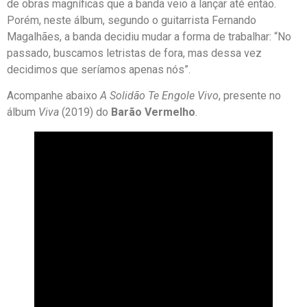
de obras magníficas que a banda veio a lançar até então.
Porém, neste álbum, segundo o guitarrista Fernando
Magalhães, a banda decidiu mudar a forma de trabalhar: “No
passado, buscamos letristas de fora, mas dessa vez
decidimos que seríamos apenas nós”.
Acompanhe abaixo
A Solidão Te Engole Vivo
, presente no
álbum
Viva
(2019) do
Barão Vermelho
.