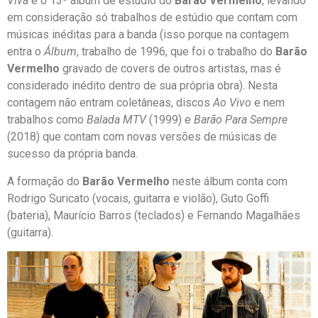
Viva
é o 13º álbum de estúdio do
Barão Vermelho
, levando
em consideração só trabalhos de estúdio que contam com
músicas inéditas para a banda (isso porque na contagem
entra o
Álbum
, trabalho de 1996, que foi o trabalho do
Barão
Vermelho
gravado de covers de outros artistas, mas é
considerado inédito dentro de sua própria obra). Nesta
contagem não entram coletâneas, discos
Ao Vivo
e nem
trabalhos como
Balada MTV
(1999) e
Barão Para Sempre
(2018) que contam com novas versões de músicas de
sucesso da própria banda.
A formação do
Barão Vermelho
neste álbum conta com
Rodrigo Suricato (vocais, guitarra e violão), Guto Goffi
(bateria), Maurício Barros (teclados) e Fernando Magalhães
(guitarra).