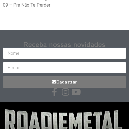
09 – Pra Não Te Perder
Receba nossas novidades
Cadastrar