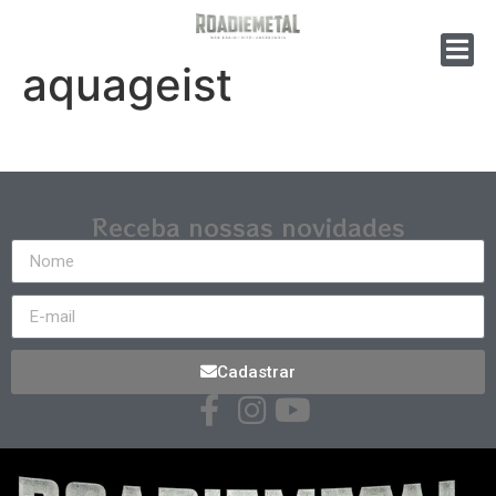
aquageist
Receba nossas novidades
Cadastrar