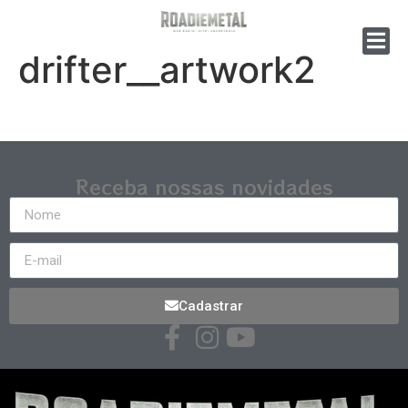
drifter__artwork2
Receba nossas novidades
Cadastrar